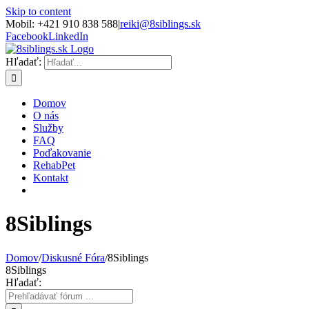
Skip to content
Mobil: +421 910 838 588
|
reiki@8siblings.sk
Facebook
LinkedIn
Hľadať:
Domov
O nás
Služby
FAQ
Poďakovanie
RehabPet
Kontakt
8Siblings
Domov
/
Diskusné Fóra
/
8Siblings
8Siblings
Hľadať: