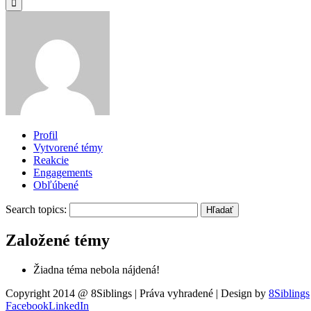
Profil
Vytvorené témy
Reakcie
Engagements
Obľúbené
Search topics:
Založené témy
Žiadna téma nebola nájdená!
Copyright 2014 @ 8Siblings | Práva vyhradené | Design by
8Siblings
Facebook
LinkedIn